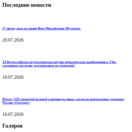
Последние новости
17 июля ушла из жизни Вера Михайловна Шумкова.
20.07.2026
XI Всероссийская педагогическая научно‑практическая конференция в Уфе:
сохраняем наследие, вдохновляем на открытия!
18.07.2026
Итоги «VII открытой полевой олимпиады юных геологов центральных регионов
России «Геостарт»
16.07.2026
Галерея