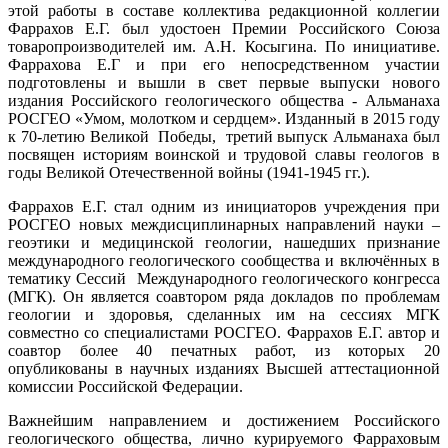
этой работы в составе коллектива редакционной коллегии
Фаррахов Е.Г. был удостоен Премии Российского Союза
товаропроизводителей им. А.Н. Косыгина. По инициативе.
Фаррахова Е.Г и при его непосредственном участии
подготовлены и вышли в свет первые выпуски нового
издания Российского геологического общества - Альманаха
РОСГЕО «Умом, молотком и сердцем». Изданный в 2015 году
к 70-летию Великой Победы, третий выпуск Альманаха был
посвящен историям воинской и трудовой славы геологов в
годы Великой Отечественной войны (1941-1945 гг.).
Фаррахов Е.Г. стал одним из инициаторов учреждения при
РОСГЕО новых междисциплинарных направлений науки –
геоэтики и медицинской геологии, нашедших признание
международного геологического сообщества и включённых в
тематику Сессий Международного геологического конгресса
(МГК). Он является соавтором ряда докладов по проблемам
геологии и здоровья, сделанных им на сессиях МГК
совместно со специалистами РОСГЕО. Фаррахов Е.Г. автор и
соавтор более 40 печатных работ, из которых 20
опубликованы в научных изданиях Высшей аттестационной
комиссии Российской Федерации.
Важнейшим направлением и достижением Российского
геологического общества, лично курируемого Фарраховым