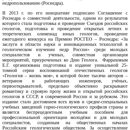
недропользованию (Роснедра).
В 2013 г. по его инициативе подписано Соглашение с
Роснедра о совместной деятельности, одним из результатов
которого стала подготовка и проведение Съездов российских
геологов, подготовка и проведение открытых летних и
теоретических олимпиад юных геологов, проведение
ежегодного конкурса на Премию РОСГЕО – Роснедра: «За
заслуги в области науки и инновационных технологий в
геологическом изучении недр России» среди молодых
специалистов и ученых, совместная организация
мероприятий, приуроченных ко Дню Геолога. Фарраховым
Е.Г. организована подготовка и издание уникальной 25-
томной серии воспоминаний отечественных геологов
«Геология – жизнь моя», в которой более тысячи авторов –
ветеранов и работающих инженеров, учёных,
первооткрывателей, предельно объективно раскрывают
романтику и суровую прозу жизни и открытий российских
геологов в СССР, в современной России и за рубежом. Это
издание стало достоянием всех вузов и средне-специальных
учебных заведений горно-геологического профиля страны и
является беспрецедентным учебным пособием для
профессиональной ориентации молодёжи и для молодых
специалистов, созданным на общественных началах
Российским геологическим обществом. За осуществление