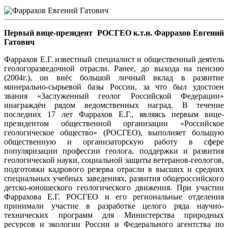
Первый вице-президент РОСГЕО к.т.н. Фаррахов Евгений
Гатович
Фаррахов Е.Г. известный специалист и общественный деятель
геологоразведочной отрасли. Ранее, до выхода на пенсию
(2004г.), он внёс большой личный вклад в развитие
минерально-сырьевой базы России, за что был удостоен
звания «Заслуженный геолог Российской Федерации»
инаграждён рядом ведомственных наград. В течение
последних 17 лет Фаррахов Е.Г., являясь первым вице-
президентом общественной организации «Российское
геологическое общество» (РОСГЕО), выполняет большую
общественную и организаторскую работу в сфере
популяризации профессии геолога, поддержки и развития
геологической науки, социальной защиты ветеранов-геологов,
подготовки кадрового резерва отрасли в высших и средних
специальных учебных заведениях, развития общероссийского
детско-юношеского геологического движения. При участии
Фаррахова Е.Г. РОСГЕО и его региональные отделения
принимали участие в разработке целого ряда научно-
технических программ для Министерства природных
ресурсов и экологии России и Федерального агентства по