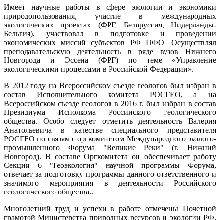
Имеет научные работы в сфере экологии и экономики
природопользования, участие в международных
экологических проектах (ФРГ, Белоруссия, Нидерланды-
Бельгия), участвовал в подготовке и проведении
экономических миссий субъектов РФ ПФО. Осуществлял
преподавательскую деятельность в ряде вузов Нижнего
Новгорода и Эссена (ФРГ) по теме «Управление
экологическими процессами в Российской Федерации».
В 2012 году на Всероссийском съезде геологов был избран в
состав Исполнительного комитета РОСГЕО, а на
Всероссийском съезде геологов в 2016 г. был избран в состав
Президиума Исполкома Российского геологического
общества. Особо следует отметить деятельность Валерия
Анатольевича в качестве специального представителя
РОСГЕО по связям с оргкомитетом Международного эколого-
промышленного Форума "Великие Реки" (г. Нижний
Новгород). В составе Оргкомитета он обеспечивает работу
Секции 6 "Геоэкология" научной программы Форума,
отвечает за подготовку программы данного ответственного и
значимого мероприятия в деятельности Российского
геологического общества..
Многолетний труд и успехи в работе отмечены Почетной
грамотой Министерства природных ресурсов и экологии РФ,