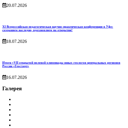
20.07.2026
XI Всероссийская педагогическая научно‑практическая конференция в Уфе:
сохраняем наследие, вдохновляем на открытия!
18.07.2026
Итоги «VII открытой полевой олимпиады юных геологов центральных регионов
России «Геостарт»
16.07.2026
Галерея