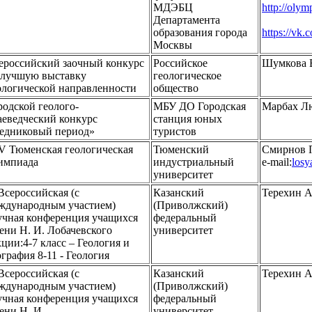
МДЭБЦ
http://olym
Департамента
образования города
https://vk
Москвы
ероссийский заочный конкурс
Российское
Шумкова 
 лучшую выставку
геологическое
ологической направленности
общество
родской геолого-
МБУ ДО Городская
Марбах Л
аеведческий конкурс
станция юных
едниковый период»
туристов
V Тюменская геологическая
Тюменский
Смирнов 
импиада
индустриальный
e-mail:
los
университет
Всероссийская (с
Казанский
Терехин А
ждународным участием)
(Приволжский)
учная конференция учащихся
федеральный
ени Н. И. Лобачевского
университет
кции:4-7 класс – Геология и
ография 8-11 - Геология
Всероссийская (с
Казанский
Терехин А
ждународным участием)
(Приволжский)
учная конференция учащихся
федеральный
ени Н. И.
университет