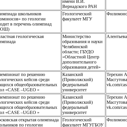
имени В.И.
Вернадского РАН
импиада школьников
Геологический
Филимоно
омоносов» по геологии
факультет МГУ
ходит в перечень олимпиад
СОШ)
ластная геологическая
Министерство
Алентьев
импиада
образования и науки
Челябинской
области; ГБУДО
«Областной Центр
дополнительного
образования детей»
чемпионат по решению
Казанский
Терехин А
ологических кейсов среди
(Приволжский)
Масгутова
ащихся общеобразовательных
федеральный
vk.com/ca
ол «CASE –UGEO »
университет
чемпионат по решению
Казанский
Терехин А
ологических кейсов среди
(Приволжский)
Масгутова
ащихся общеобразовательных
федеральный
vk.com/ca
ол «CASE –UGEO »
университет
сковская открытая олимпиада
Геологический
Филимоно
ольников по геологии
факультет МГУГБОУ