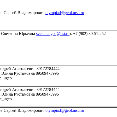
в Сергей Владимирович
olympiad@geol.msu.ru
а Светлана Юрьевна
svetlana.geo@list.ru
т. +7 (902) 89-51-252
ндрей Анатольевич 89172784444
 Элина Рустамовна 89509473996
se_ugeo
ндрей Анатольевич 89172784444
 Элина Рустамовна 89509473996
se_ugeo
в Сергей Владимирович
olympiad@geol.msu.ru