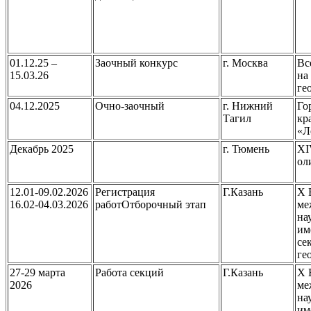
01.12.25 –
Заочный конкурс
г. Москва
Вс
15.03.26
на
ге
04.12.2025
Очно-заочный
г. Нижний
Го
Тагил
кр
«Л
Декабрь 2025
г. Тюмень
XI
ол
12.01-09.02.2026
Регистрация
Г.Казань
X 
16.02-04.03.2026
работОтборочный этап
ме
на
им
се
ге
27-29 марта
Работа секций
Г.Казань
X 
2026
ме
на
им