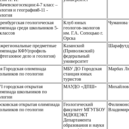
бачевскогосекции:4-7 класс –
ология и география8-11 -
ология
Оренбургская геологическая
Клуб юных
Чуманова 
импиада среди школьников 5-
геологов-экологов
 классов
им. Г.А. Сопоцько г.
Орска
жрегиональные предметные
Казанский
Шарафутд
импиады КФУ(профиль
(Приволжский)
фтегазовое дело и геология)
федеральный
университет
-я Городская олимпиада
МБУ ДО Городская
Марбах Л
ольников по геологии
станция юных
туристов
I городская открытая
МАУДО «ДПШ»
Михайлова
импиада школьников по
ологии
сковская открытая олимпиада
Геологический
Филимоно
ольников по геологии
факультет МГУГБОУ
Владимир
МДЮЦЭКТ
Департамента
образования и науки