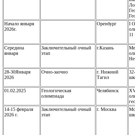
Ло
Ге
Ге
Начало января
Оренбург
I 
2026г.
ол
11
Середина
Заключительный очный
г.Казань
Ме
января
этап
ол
Не
28-30Января
Очно-заочно
г. Нижний
32
2026
Тагил
шк
01.02.2025
Геологическая
Челябинск
XV
олимпиада
ол
ге
14-15 февраля
Заключительный очный
г. Москва
Мо
2026 г.
этап
шк