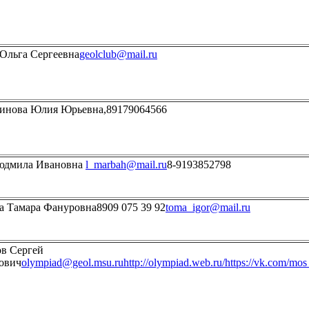
Ольга Сергеевна
geolclub@mail.ru
инова Юлия Юрьевна,89179064566
юдмила Ивановна
l_marbah@mail.ru
8-9193852798
 Тамара Фануровна8909 075 39 92
toma_igor@mail.ru
в Сергей
ович
olympiad@geol.msu.ru
http://olympiad.web.ru/
https://vk.com/mo