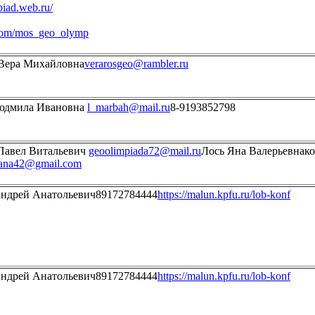
piad.web.ru/
.com/mos_geo_olymp
Вера Михайловна
verarosgeo@rambler.ru
юдмила Ивановна
l_marbah@mail.ru
8-9193852798
Павел Витальевич
geoolimpiada72@mail.ru
Лось Яна Валерьевнак
yana42@gmail.com
ндрей Анатольевич89172784444
https://malun.kpfu.ru/lob-konf
ндрей Анатольевич89172784444
https://malun.kpfu.ru/lob-konf