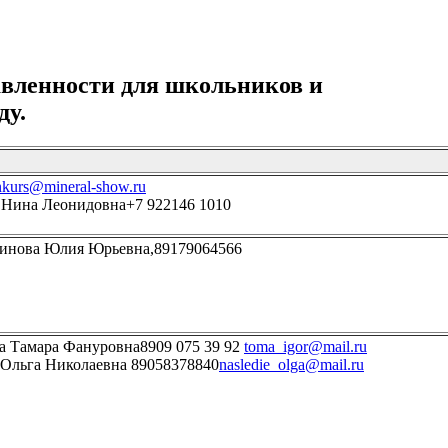
авленности для школьников и
ду.
kurs@mineral-show.ru
Нина Леонидовна+7 922146 1010
инова Юлия Юрьевна,89179064566
 Тамара Фануровна8909 075 39 92
toma_igor@mail.ru
Ольга Николаевна 89058378840
nasledie_olga@mail.ru