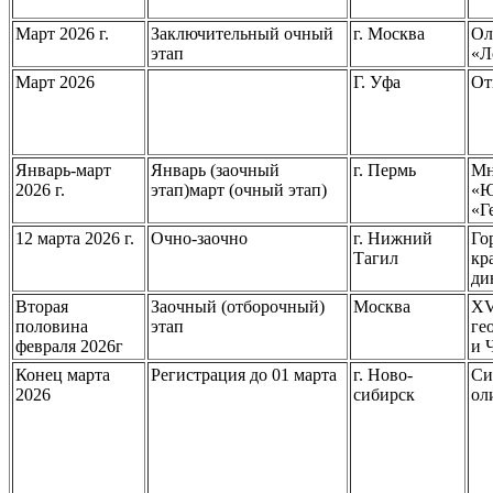
Март 2026 г.
Заключительный очный
г. Москва
Ол
этап
«Л
Март 2026
Г. Уфа
От
Январь-март
Январь (заочный
г. Пермь
Мн
2026 г.
этап)март (очный этап)
«Ю
«Г
12 марта 2026 г.
Очно-заочно
г. Нижний
Го
Тагил
кр
ди
Вторая
Заочный (отборочный)
Москва
XV
половина
этап
ге
февраля 2026г
и 
Конец марта
Регистрация до 01 марта
г. Ново-
Си
2026
сибирск
ол