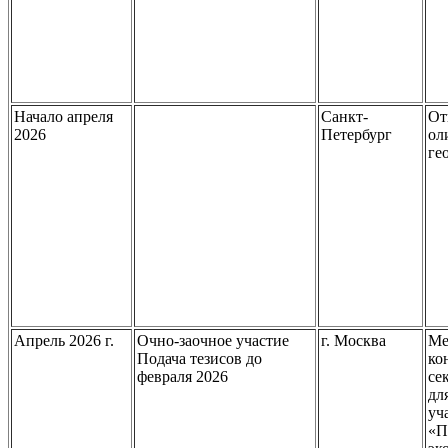
Начало апреля
Санкт-
От
2026
Петербург
ол
ге
Апрель 2026 г.
Очно-заочное участие
г. Москва
Ме
Подача тезисов до
ко
февраля 2026
се
дл
уч
«П