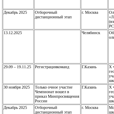
Декабрь 2025
Отборочный
г. Москва
Ол
дистанционный этап
«Л
(в
Р
13.12.2025
Челябинск
Об
ол
29.09 – 19.11.25
Регистрациякоманд
Г.Казань
X 
ге
уч
шк
30 ноября 2025
Только очное участие
Г.Казань
X 
Чемпионат вошел в
ге
приказ Минпросвящения
уч
России
шк
Декабрь 2025
Отборочный
г. Москва
Мо
дистанционный этап
шк