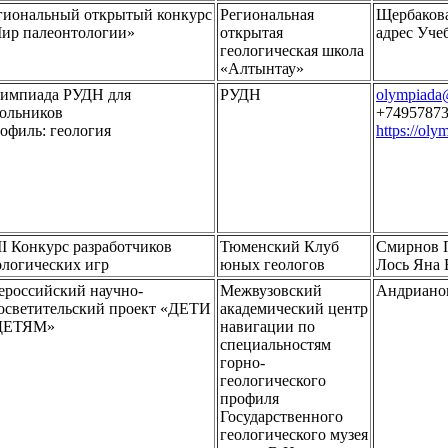
гиональный открытый конкурс
Региональная
Щербакова
ир палеонтологии»
открытая
адрес Уче
геологическая школа
«Алтынтау»
импиада РУДН для
РУДН
olympiada
ольников
+7495787
офиль: геология
https://oly
II Конкурс разработчиков
Тюменский Клуб
Смирнов П
ологических игр
юных геологов
Лось Яна 
ероссийский научно-
Межвузовский
Андрианов
осветительский проект «ДЕТИ
академический центр
ДЕТЯМ»
навигации по
специальностям
горно-
геологического
профиля
Государственного
геологического музея