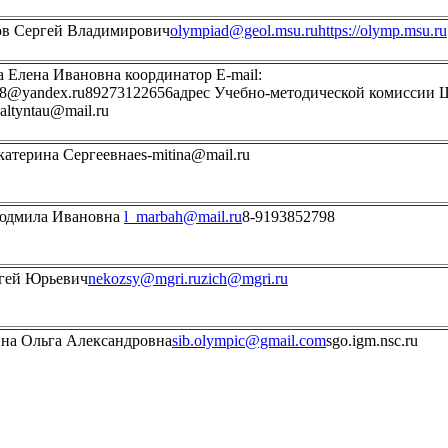
в Сергей Владимирович
olympiad@geol.msu.ru
https://olymp.msu.ru
 Елена Ивановна координатор E-mail:
18@yandex.ru89273122656адрес Учебно-методической комиссии
altyntau@mail.ru
атерина Сергеевнаes-mitina@mail.ru
юдмила Ивановна
l_marbah@mail.ru
8-9193852798
гей Юрьевич
nekozsy@mgri.ru
zich@mgri.ru
на Ольга Александровна
sib.olympic@gmail.com
sgo.igm.nsc.ru