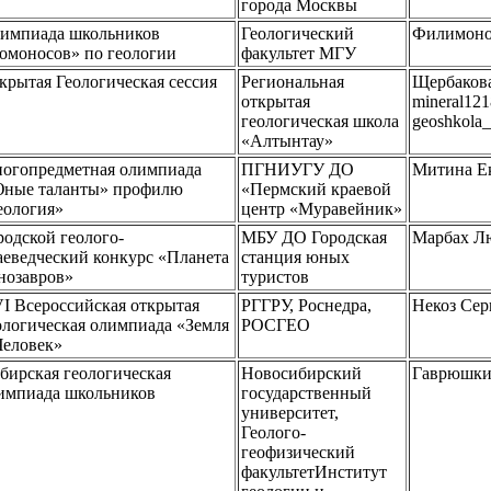
города Москвы
импиада школьников
Геологический
Филимоно
омоносов» по геологии
факультет МГУ
крытая Геологическая сессия
Региональная
Щербакова
открытая
mineral12
геологическая школа
geoshkola_
«Алтынтау»
огопредметная олимпиада
ПГНИУГУ ДО
Митина Ек
ные таланты» профилю
«Пермский краевой
еология»
центр «Муравейник»
родской геолого-
МБУ ДО Городская
Марбах Л
аеведческий конкурс «Планета
станция юных
нозавров»
туристов
I Всероссийская открытая
РГГРУ, Роснедра,
Некоз Сер
ологическая олимпиада «Земля
РОСГЕО
Человек»
бирская геологическая
Новосибирский
Гаврюшки
импиада школьников
государственный
университет,
Геолого-
геофизический
факультетИнститут