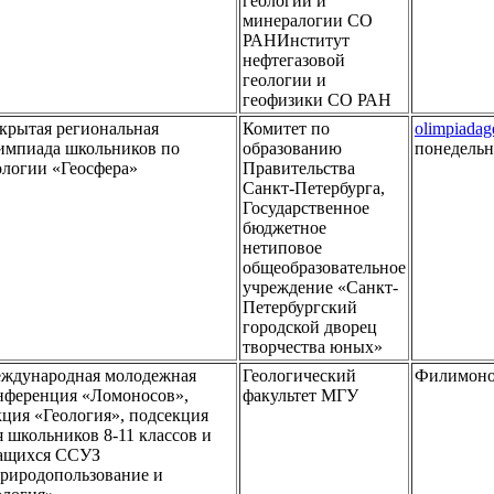
геологии и
минералогии СО
РАНИнститут
нефтегазовой
геологии и
геофизики СО РАН
крытая региональная
Комитет по
olimpiada
импиада школьников по
образованию
понедельн
ологии «Геосфера»
Правительства
Санкт-Петербурга,
Государственное
бюджетное
нетиповое
общеобразовательное
учреждение «Санкт-
Петербургский
городской дворец
творчества юных»
ждународная молодежная
Геологический
Филимоно
нференция «Ломоносов»,
факультет МГУ
кция «Геология», подсекция
я школьников 8-11 классов и
ащихся ССУЗ
риродопользование и