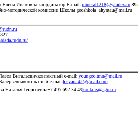
 Елена Ивановна координатор E-mail:
mineral1218@yandex.ru
89
бно-методической комиссии Школы geoshkola_altyntau@mail.ru
@rudn.ru
3827
mpiada.rudn.ru/
авел Витальевичконтактный e-mail:
youngeo.tmn@mail.ru
Валерьевнаконтактный e-mail:
losyana42@gmail.com
а Наталья Георгиевна+7 495 692 34 49
konkurs@sgm.ru