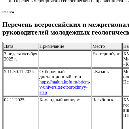
Перечень мероприятий геологической направленности в 2
РосГео
Перечень всероссийских и межрегиона
руководителей молодежных геологически
Дата
Примечание
Место
На
3 неделя октября
Екатеринбург
XV
2025 г.
Ми
«К
5.11-30.11.2025
Отборочный
г.Казань
Ме
дистанционный этап
ол
https://malun.kpfu.ru/priem-
Не
v-universitet/otborochnyy-
etap
02.11.2025
Командный конкурс.
Челябинск
XV
ге
ви
Шт