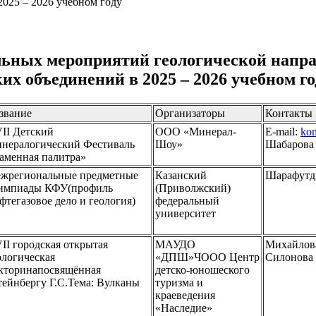
025 – 2026 учебном году
льных мероприятий геологической напр
х объединений в 2025 – 2026 учебном го
звание
Организаторы
Контакты
II Детский
ООО «Минерал-
E-mail:
kon
нералогический Фестиваль
Шоу»
Шабарова 
аменная палитра»
жрегиональные предметные
Казанский
Шарафутд
импиады КФУ(профиль
(Приволжский)
фтегазовое дело и геология)
федеральный
университет
II городская открытая
МАУДО
Михайлова
ологическая
«ДПШ»ЧООО Центр
Силонова 
кторинапосвящённая
детско-юношеского
ейнбергу Г.С.Тема: Вулканы
туризма и
краеведения
«Наследие»