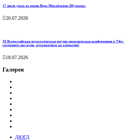
17 июля ушла из жизни Вера Михайловна Шумкова.
20.07.2026
XI Всероссийская педагогическая научно‑практическая конференция в Уфе:
сохраняем наследие, вдохновляем на открытия!
18.07.2026
Галерея
ДЮГД