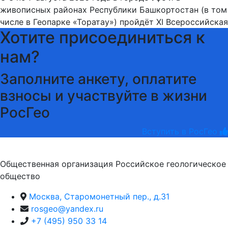
живописных районах Республики Башкортостан (в том
числе в Геопарке «Торатау») пройдёт XI Всероссийская
Хотите присоединиться к
нам?
Заполните анкету, оплатите
взносы и участвуйте в жизни
РосГео
Вступить в РосГео
Общественная организация Российское геологическое
общество
Москва, Старомонетный пер., д.31
rosgeo@yandex.ru
+7 (495) 950 33 14