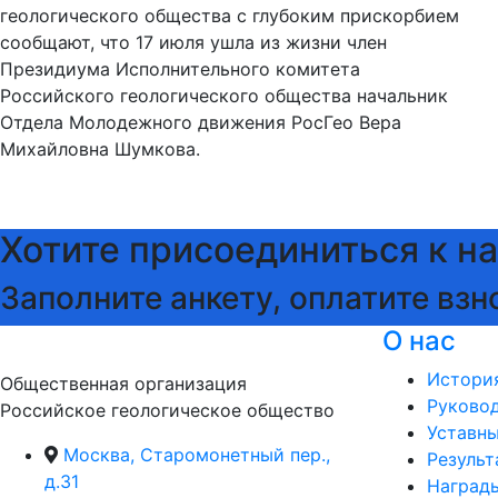
геологического общества с глубоким прискорбием
сообщают, что 17 июля ушла из жизни член
Президиума Исполнительного комитета
Российского геологического общества начальник
Отдела Молодежного движения РосГео Вера
Михайловна Шумкова.
Хотите присоединиться к н
Заполните анкету, оплатите взн
О нас
Истори
Общественная организация
Руково
Российское геологическое общество
Уставн
Москва, Старомонетный пер.,
Результ
д.31
Наград