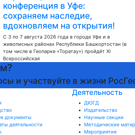
конференция в Уфе:
сохраняем наследие,
вдохновляем на открытия!
С 3 по 7 августа 2026 года в городе Уфе и в
живописных районах Республики Башкортостан (в
том числе в Геопарке «Торатау») пройдёт XI
Всероссийская
ам?
осы и участвуйте в жизни РосГе
Деятельность
я
ДЮГД
дство
Издательство
ые документы
Научные секции
аты деятельности
Методические мате
ы
Мероприятия