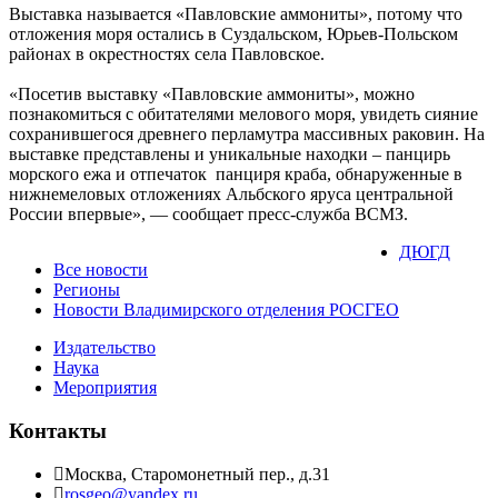
Выставка называется «Павловские аммониты», потому что
отложения моря остались в Суздальском, Юрьев-Польском
районах в окрестностях села Павловское.
«Посетив выставку «Павловские аммониты», можно
познакомиться с обитателями мелового моря, увидеть сияние
сохранившегося древнего перламутра массивных раковин. На
выставке представлены и уникальные находки – панцирь
морского ежа и отпечаток панциря краба, обнаруженные в
нижнемеловых отложениях Альбского яруса центральной
России впервые», — сообщает пресс-служба ВСМЗ.
ДЮГД
Все новости
Регионы
Новости Владимирского отделения РОСГЕО
Издательство
Наука
Мероприятия
Контакты
Москва, Старомонетный пер., д.31
rosgeo@yandex.ru