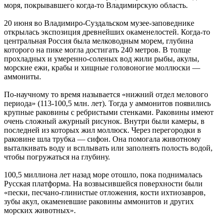
моря, покрывавшего когда-то Владимирскую область.
20 июня во Владимиро-Суздальском музее-заповеднике
открылась экспозиция древнейших окаменелостей. Когда-то
центральная Россия была мелководным морем, глубина
которого на пике могла достигать 240 метров. В толще
прохладных и умеренно-соленых вод жили рыбы, акулы,
морские ежи, крабы и хищные головоногие моллюски —
аммониты.
По-научному то время называется «нижний отдел мелового
периода» (113-100,5 млн. лет). Тогда у аммонитов появились
крупные раковины с ребристыми стенками. Раковины имеют
очень сложный ажурный рисунок. Внутри были камеры, в
последней из которых жил моллюск. Через перегородки в
раковине шла трубка — сифон. Она помогала животному
выталкивать воду и всплывать или заполнять полость водой,
чтобы погружаться на глубину.
100,5 миллиона лет назад море отошло, пока поднималась
Русская платформа. На возвысившейся поверхности были
«пески, песчано-глинистые отложения, кости ихтиозавров,
зубы акул, окаменевшие раковины аммонитов и других
морских животных».