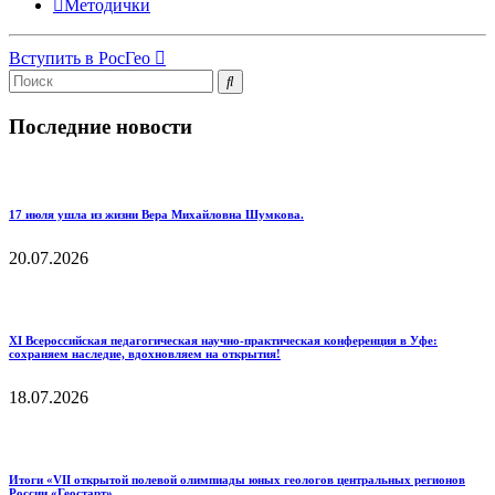
Методички
Вступить в РосГео
Последние новости
17 июля ушла из жизни Вера Михайловна Шумкова.
20.07.2026
XI Всероссийская педагогическая научно‑практическая конференция в Уфе:
сохраняем наследие, вдохновляем на открытия!
18.07.2026
Итоги «VII открытой полевой олимпиады юных геологов центральных регионов
России «Геостарт»