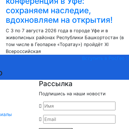
конференция в Уфе:
сохраняем наследие,
вдохновляем на открытия!
С 3 по 7 августа 2026 года в городе Уфе и в
живописных районах Республики Башкортостан (в
том числе в Геопарке «Торатау») пройдёт XI
Всероссийская
Вступить в РосГео
о
Рассылка
Подпишись на наши новости
риалы