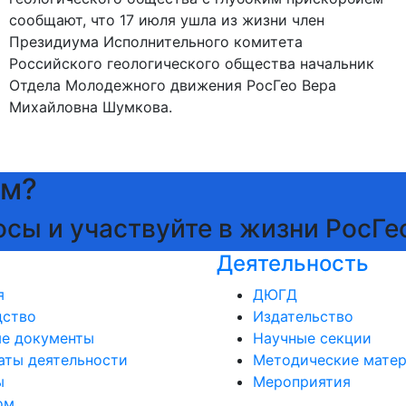
сообщают, что 17 июля ушла из жизни член
Президиума Исполнительного комитета
Российского геологического общества начальник
Отдела Молодежного движения РосГео Вера
Михайловна Шумкова.
ам?
осы и участвуйте в жизни РосГе
Деятельность
я
ДЮГД
дство
Издательство
ые документы
Научные секции
аты деятельности
Методические мате
ы
Мероприятия
ом