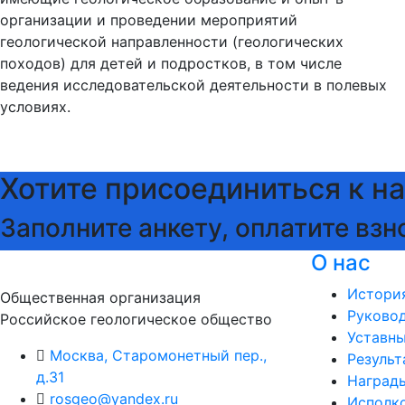
организации и проведении мероприятий
геологической направленности (геологических
походов) для детей и подростков, в том числе
ведения исследовательской деятельности в полевых
условиях.
Хотите присоединиться к н
Заполните анкету, оплатите взн
О нас
Истори
Общественная организация
Руково
Российское геологическое общество
Уставн
Москва, Старомонетный пер.,
Результ
д.31
Наград
rosgeo@yandex.ru
Исполк