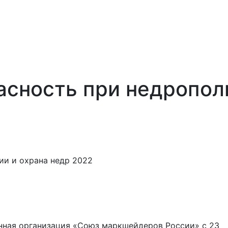
сность при недрополь
ии и охрана недр 2022
нная организация «Союз маркшейдеров России» с 23