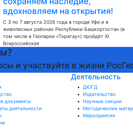
сохраняем наследие,
вдохновляем на открытия!
С 3 по 7 августа 2026 года в городе Уфе и в
живописных районах Республики Башкортостан (в
том числе в Геопарке «Торатау») пройдёт XI
Всероссийская
ам?
осы и участвуйте в жизни РосГе
Деятельность
я
ДЮГД
дство
Издательство
ые документы
Научные секции
аты деятельности
Методические мате
ы
Мероприятия
ом