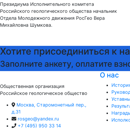
Президиума Исполнительного комитета
Российского геологического общества начальник
Отдела Молодежного движения РосГео Вера
Михайловна Шумкова.
Хотите присоединиться к н
Заполните анкету, оплатите взн
О нас
Истори
Общественная организация
Руково
Российское геологическое общество
Уставн
Москва, Старомонетный пер.,
Результ
д.31
Наград
rosgeo@yandex.ru
Исполк
+7 (495) 950 33 14