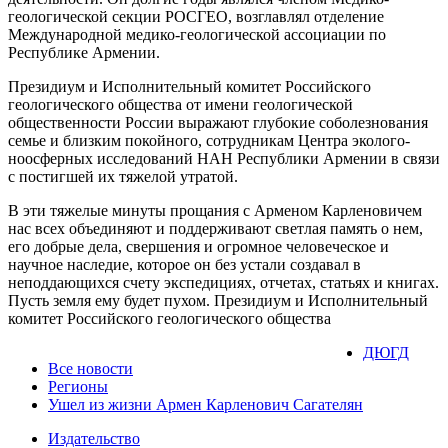
геологической секции РОСГЕО, возглавлял отделение
Международной медико-геологической ассоциации по
Республике Армении.
Президиум и Исполнительный комитет Российского
геологического общества от имени геологической
общественности России выражают глубокие соболезнования
семье и близким покойного, сотрудникам Центра эколого-
ноосферных исследований НАН Республики Армении в связи
с постигшей их тяжелой утратой.
В эти тяжелые минуты прощания с Арменом Карленовичем
нас всех объединяют и поддерживают светлая память о нем,
его добрые дела, свершения и огромное человеческое и
научное наследие, которое он без устали создавал в
неподдающихся счету экспедициях, отчетах, статьях и книгах.
Пусть земля ему будет пухом. Президиум и Исполнительный
комитет Российского геологического общества
ДЮГД
Все новости
Регионы
Ушел из жизни Армен Карленович Сагателян
Издательство