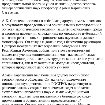
продолжительной болезни ушел из жизни доктор геолого-
минералогических наук профессор Армен Карленович
Сагателян.
А.К. Сагателян оставил о себе благодарную память потомков
в результатах проведенных им оригинальных исследований в
области экологической геохимии, защиты окружающей среды
и здоровья населения, отраженных во множестве публикаций
в высоко рейтинговых периодических научных изданиях и
монографиях. Он создал и долгие годы бессменно руководил
Центром ноосферных исследований Академии Наук
Республики Армении, собрав при этом замечательный
коллектив ученых-единомышленников - настоящий сплав
опыта и молодости, в котором трудятся как опытные ученые и
специалисты, так и талантливые молодые исследователи,
которые продолжают дело своего учителя.
Армен Карленович был большим другом Российского
геологического общества. Он активно поддерживал
инновационную деятельность РОСГЕО, нацеленную на
решение важных социально значимых задач в области
актуального направления наук о Земле - медицинской
геологии, защиты прав населения на безопасную среду
проживания и осуществления профессиональной
деятельности. Он долгие годы являлся членом Медико-