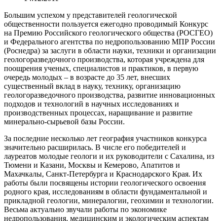
Большим успехом у представителей геологической
общественности пользуется ежегодно проводимый Конкурс
на Премию Российского геологического общества (РОСГЕО)
и Федерального агентства по недропользованию МПР России
(Роснедра) за заслуги в области науки, техники и организации
геологоразведочного производства, которая учреждена для
поощрения ученых, специалистов и практиков, в первую
очередь молодых – в возрасте до 35 лет, внесших
существенный вклад в науку, технику, организацию
геологоразведочного производства, развитие инновационных
подходов и технологий в научных исследованиях и
производственных процессах, наращивание и развитие
минерально-сырьевой базы России.
За последние несколько лет география участников конкурса
значительно расширилась. В числе его победителей и
лауреатов молодые геологи и их руководители с Сахалина, из
Тюмени и Казани, Москвы и Кемерово, Апатитов и
Махачкалы, Санкт-Петербурга и Краснодарского Края. Их
работы были посвящены истории геологического освоения
родного края, исследованиям в области фундаментальной и
прикладной геологии, минералогии, геохимии и технологии.
Весьма актуально звучали работы по экономике
недропользования, медицинским и экологическим аспектам