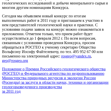
геологических исследований и добычи минерального сырья и
многим другим номинациям Конкурса.
Сегодня мы объявляем новый конкурс по итогам
выполненных работ в 2011 году и приглашаем к участию в
нем представителей геологической науки и практики. С
условиями подачи заявок на конкурс можно ознакомиться в
приложении. Отметим только, что прием работ будет
осуществляться до 1 февраля 2012 г. По всем вопросам,
связанным с условиями проведения Конкурса, просим
обращаться в РОСГЕО к ученому секретарю Общества
Вольфсону Иосифу Файтелевичу, по тел. 495 952 67 00 или
письменно на электронный адрес:
rosgeo@yandex.ru
,
geo@rosgeo.org
Положение о Премии Российского геологического общества
(РОСГЕО) и Федерального агентства по недропользованию
Министерства природных ресурсов и экологии России
(Роснедра) за заслуги в области науки, техники и организации
геологоразведочного производства
за 2011 год