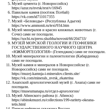
Музей цемента (г. Новороссийск)
https://azur.ru/nvrsk/rest/v/16945
Павильон камня (посёлок Псебай)
https://vk.com/id711017355
Музей «Беловодье» (Республика Адыгея)
https://www.ammonit.ru/text/934.htm
Музей минералов и красно книжных животных (г.
Сочи) сами не посещали.
https://sochi.ru/press-sluzhba/novosti/66/204733/
МУЗЕЙ МОРСКОЙ ГЕОЛОГИИ И ГЕОФИЗИКИ
ГОСУДАРСТВЕННОГО НАУЧНОГО ЦЕНТРА
«ЮЖМОРГЕОЛОГИЯ» (Геленджик) сами не посещали.
Музей минералогии и палеонтологии (Кабардинка)
сами не посещали.
Музей камня и минералов в Новороссийске (г.
Новороссийск) сами не посещали.
https://muzej-kamnja-i-mineralov.clients.site/
https://vk.com/minerals_nvrsk_ekaterina
Анапский археологический музей (г. Анапа) сами не
посещали.
https://museumanapa.ru/отдел-археологии/
Музей Абинского района (г. Абинск)
https://abinskmuzei.ru/collections/199-raritety-okeana-
tetis.html
Первая нефтяная скважина России.