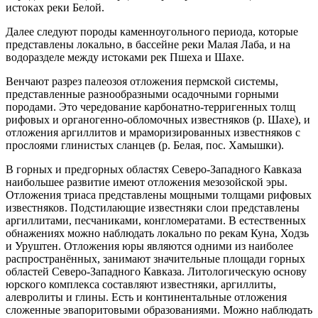
истоках реки Белой.
Далее следуют породы каменноугольного периода, которые
представлены локально, в бассейне реки Малая Лаба, и на
водоразделе между истоками рек Пшеха и Шахе.
Венчают разрез палеозоя отложения пермской системы,
представленные разнообразными осадочными горными
породами. Это чередование карбонатно-терригенных толщ
рифовых и органогенно-обломочных известняков (р. Шахе), и
отложения аргиллитов и мраморизированных известняков с
прослоями глинистых сланцев (р. Белая, пос. Хамышки).
В горных и предгорных областях Северо-Западного Кавказа
наибольшее развитие имеют отложения мезозойской эры.
Отложения триаса представлены мощными толщами рифовых
известняков. Подстилающие известняки слои представлены
аргиллитами, песчаниками, конгломератами. В естественных
обнажениях можно наблюдать локально по рекам Куна, Ходзь
и Уруштен. Отложения юры являются одними из наиболее
распространённых, занимают значительные площади горных
областей Северо-Западного Кавказа. Литологическую основу
юрского комплекса составляют известняки, аргиллиты,
алевролиты и глины. Есть и континентальные отложения
сложенные эвапоритовыми образованиями. Можно наблюдать