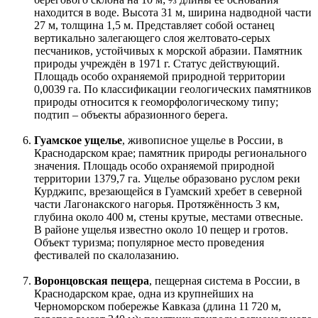
находится в воде. Высота 31 м, ширина надводной части
27 м, толщина 1,5 м. Представляет собой останец
вертикально залегающего слоя желтовато-серых
песчаников, устойчивых к морской абразии. Памятник
природы учреждён в 1971 г. Статус действующий.
Площадь особо охраняемой природной территории
0,0039 га. По классификации геологических памятников
природы относится к геоморфологическому типу;
подтип – объекты абразионного берега.
Гуамское ущелье
, живописное ущелье в России, в
Краснодарском крае; памятник природы регионального
значения. Площадь особо охраняемой природной
территории 1379,7 га. Ущелье образовано руслом реки
Курджипс, врезающейся в Гуамский хребет в северной
части Лагонакского нагорья. Протяжённость 3 км,
глубина около 400 м, стены крутые, местами отвесные.
В районе ущелья известно около 10 пещер и гротов.
Объект туризма; популярное место проведения
фестивалей по скалолазанию.
Воронцовская пещера
, пещерная система в России, в
Краснодарском крае, одна из крупнейших на
Черноморском побережье Кавказа (длина 11 720 м,