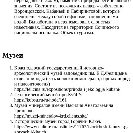
перепад высот 240 м); памятник природы регионального
значения. Состоит из нескольких пещер – собственно
Воронцовской, Кабаньей и Лабиринтовой, которые
соединены между собой сифонами, заполненными
водой. Выработана в верхнемеловых слоистых
известняках. Находится на территории Сочинского
национального парка. Объект туризма.
Музеи
Краснодарский государственный историко-
археологический музей-заповедник им. Е.Д.Фелицына
отдел природы (есть коллекция минерало, горных пород
и палеонтология)
https://felicina.ru/expositions/priroda-i-jekologija-kubani/
Геологический музей при КубГУ.
https://kubsu.ru/ru/node/161
Музей минералов имени Василия Анатольевича
Гриценко
https://muzej-mineralov-krd.clients.site/
Исторический музей город Горячий Ключ.
https://www.culture.ru/institutes/11762/istoricheskii-muzei-g-
goryachii-klyuch