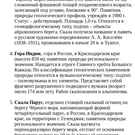
сложенный флишевой толщей позднемелового возраста,
залегающей под углами, близкими к 90°. Памятник
природы геологического профиля, учреждён в 1980 г.
Статус – действующий. Площадь 1,0 га. Относится к
геоморфологическому типу, подтип – объекты
абразионного берега. Скала получила название в память
о русском художнике-передвижнике А. А. Киселёве
(1838–1911), проживавшем в начале 20 в. в Туапсе.
Гора Индюк
, гора в России, в Краснодарском крае
(высота 859 м); памятник природы регионального
значения. Находится в отроге Главного хребта Большого
Кавказа. По классификации геологических памятников
природы относится к вулканологическому типу; подтип
– палеовулканы и их элементы. Представляет собой
фрагмент разрушенного подводного вулкана (возраст
около 174 млн лет). Район скалолазания и альпинизма.
Скала Парус
, отдельно стоящий скальный останец на
берегу Чёрного моря, напоминающий формой
четырёхугольный парус, в России, в Краснодарском
крае, на территории г. Геленджик; памятник природы
регионального значения. Скала вытянута
перпендикулярно берегу моря, отстоит от основания
берегового склона на 10 м; ⅔ длины её основания