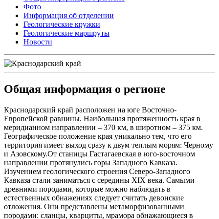
Фото
Информация об отделении
Геологические кружки
Геологические маршруты
Новости
Общая информация о регионе
Краснодарский край расположен на юге Восточно-
Европейской равнины. Наибольшая протяженность края в
меридианном направлении – 370 км, в широтном – 375 км.
Географическое положение края уникально тем, что его
территория имеет выход сразу к двум теплым морям: Черному
и Азовскому.От станицы Гастагаевская в юго-восточном
направлении протянулись горы Западного Кавказа.
Изучением геологического строения Северо-Западного
Кавказа стали заниматься с середины XIX века. Самыми
древними породами, которые можно наблюдать в
естественных обнажениях следует считать девонские
отложения. Они представлены метаморфизованными
породами: сланцы, кварциты, мрамора обнажающиеся в