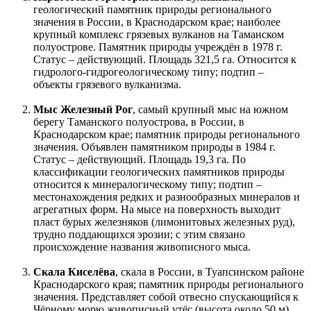
геологический памятник природы регионального
значения в России, в Краснодарском крае; наиболее
крупный комплекс грязевых вулканов на Таманском
полуострове. Памятник природы учреждён в 1978 г.
Статус – действующий. Площадь 321,5 га. Относится к
гидролого-гидрогеологическому типу; подтип –
объекты грязевого вулканизма.
Мыс Железный Рог
, самый крупный мыс на южном
берегу Таманского полуострова, в России, в
Краснодарском крае; памятник природы регионального
значения. Объявлен памятником природы в 1984 г.
Статус – действующий. Площадь 19,3 га. По
классификации геологических памятников природы
относится к минералогическому типу; подтип –
местонахождения редких и разнообразных минералов и
агрегатных форм. На мысе на поверхность выходит
пласт бурых железняков (лимонитовых железных руд),
трудно поддающихся эрозии; с этим связано
происхождение названия живописного мыса.
Скала Киселёва
, скала в России, в Туапсинском районе
Краснодарского края; памятник природы регионального
значения. Представляет собой отвесно спускающийся к
Чёрному морю живописный утёс (высота около 50 м),